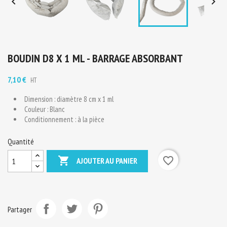


BOUDIN D8 X 1 ML - BARRAGE ABSORBANT
7,10 €
HT
Dimension : diamètre 8 cm x 1 ml
Couleur : Blanc
Conditionnement : à la pièce
Quantité

favorite_border
AJOUTER AU PANIER
Partager