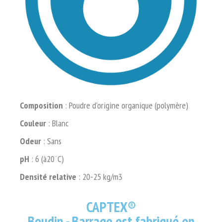
Composition
: Poudre d'origine organique (polymère)
Couleur
: Blanc
Odeur
: Sans
pH
: 6 (à20¨C)
Densité relative
: 20-25 kg/m3
CAPTEX®
Boudin - Barrage est fabriqué en