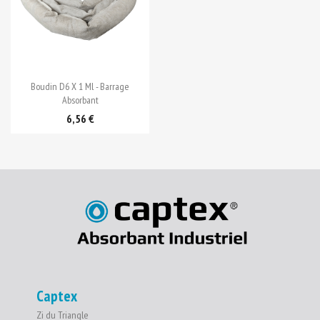

Aperçu rapide
Boudin D6 X 1 Ml - Barrage
Absorbant
6,56 €
Captex
Zi du Triangle