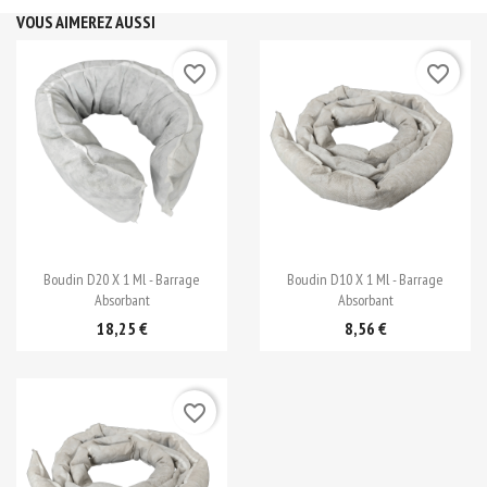
VOUS AIMEREZ AUSSI
favorite_border
favorite_border

Aperçu rapide

Aperçu rapide
Boudin D20 X 1 Ml - Barrage
Boudin D10 X 1 Ml - Barrage
Absorbant
Absorbant
18,25 €
8,56 €
favorite_border