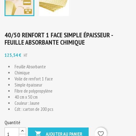
40/50 RENFORT 1 FACE SIMPLE ÉPAISSEUR -
FEUILLE ABSORBANTE CHIMIQUE
125,54 €
HT
Feuille Absorbante
Chimique
Voile de renfort 1 face
Simple épaisseur
Fibre de polypropylène
40 cm x 50 cm
Couleur : Jaune
Cdt : carton de 200 pcs
Quantité

favorite_border
AJOUTER AU PANIER