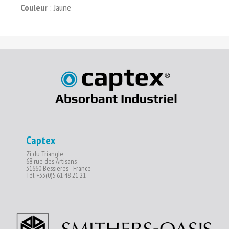
Couleur
: Jaune
Captex
Zi du Triangle
68 rue des Artisans
31660 Bessieres - France
Tél. +33(0)5 61 48 21 21